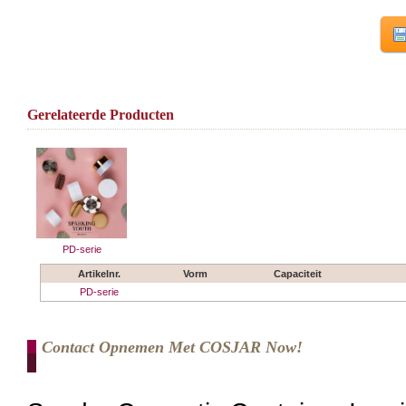
Gerelateerde Producten
PD-serie
Artikelnr.
Vorm
Capaciteit
PD-serie
Contact Opnemen Met COSJAR Now!