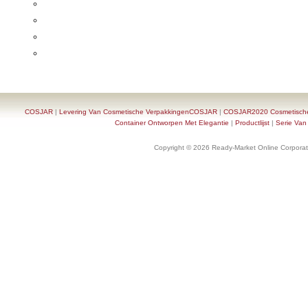
COSJAR
|
Levering Van Cosmetische VerpakkingenCOSJAR
|
COSJAR2020 Cosmetische F
Container Ontworpen Met Elegantie
|
Productlijst
|
Serie Van
Copyright © 2026 Ready-Market Online Corporat