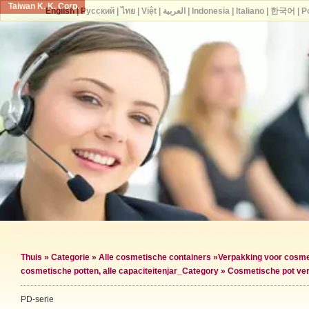
Taiwan K. K. Corp.
English
|
Русский
|
ไทย
|
Việt
|
العربية
|
Indonesia
|
Italiano
|
한국어
|
P
Thuis
»
Categorie
»
Alle cosmetische containers
»
Verpakking voor cosme
cosmetische potten, alle capaciteiten
jar_Category »
Cosmetische pot ve
PD-serie