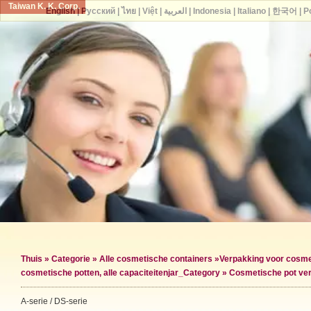
Taiwan K. K. Corp.
English
|
Русский
|
ไทย
|
Việt
|
العربية
|
Indonesia
|
Italiano
|
한국어
|
P
Thuis
»
Categorie
»
Alle cosmetische containers
»
Verpakking voor cosme
cosmetische potten, alle capaciteiten
jar_Category »
Cosmetische pot ve
A-serie / DS-serie