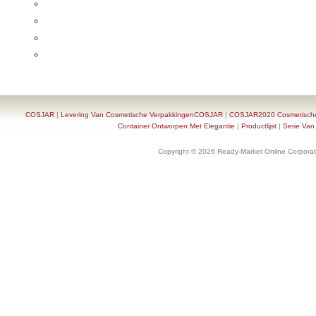
COSJAR
|
Levering Van Cosmetische VerpakkingenCOSJAR
|
COSJAR2020 Cosmetische F
Container Ontworpen Met Elegantie
|
Productlijst
|
Serie Van
Copyright © 2026 Ready-Market Online Corporat