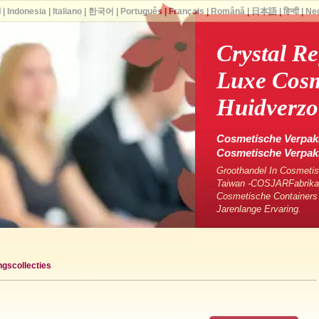
ا
|
Indonesia
|
Italiano
|
한국어
|
Português
|
Français
|
Română
|
日本語
|
हिन्दी
|
Ne
Crystal Re
Luxe Cosm
Huidverzo
Cosmetische Verpakk
Cosmetische Verpa
Groothandel In Cosmetis
Taiwan -COSJARFabrikan
Cosmetische Containers
Jarenlange Ervaring.
gscollecties