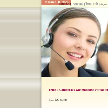
Taiwan K. K. Corp.
English
|
Русский
|
ไทย
|
Việt
|
لعربية
Thuis
»
Categorie
»
Cosmetische verpakkin
EC / DC-serie