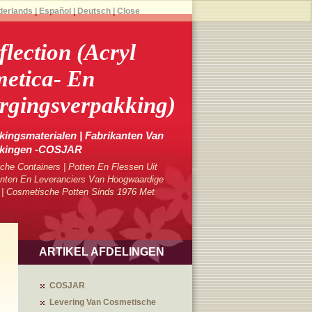
derlands
|
Español
|
Deutsch
|
Close
flection (Acryl
etica- En
rgingsverpakking)
ingsmaterialen | Fabrikanten Van
kkingen -COSJAR
che Containers | Potten En Flessen Uit
ten En Leveranciers Van Hoogwaardige
 | Cosmetische Potten Sinds 1976 Met
ARTIKEL AFDELINGEN
COSJAR
Levering Van Cosmetische