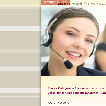
Taiwan K. K. Corp.
English
|
Русский
|
ไทย
|
Việt
|
لعربية
Thuis
»
Categorie
»
Alle cosmetische conta
verpakkingen Alle capaciteiten
airless_Cat
ARP / ARG-serie