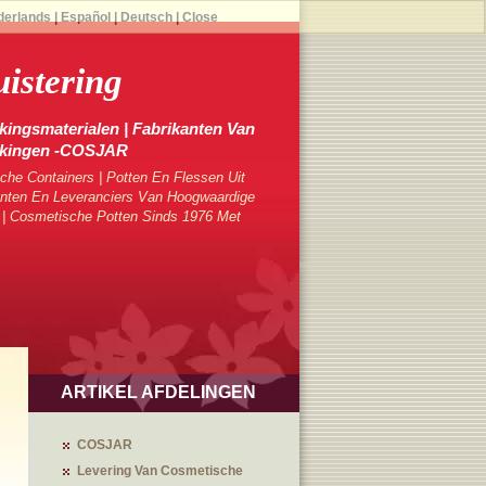
derlands
|
Español
|
Deutsch
|
Close
istering
ingsmaterialen | Fabrikanten Van
kkingen -COSJAR
che Containers | Potten En Flessen Uit
ten En Leveranciers Van Hoogwaardige
 | Cosmetische Potten Sinds 1976 Met
ARTIKEL AFDELINGEN
COSJAR
Levering Van Cosmetische