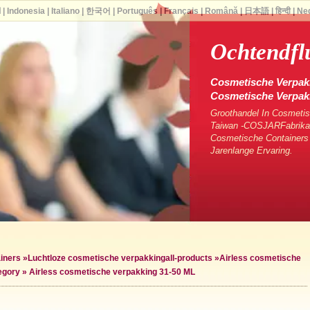
ا
|
Indonesia
|
Italiano
|
한국어
|
Português
|
Français
|
Română
|
日本語
|
हिन्दी
|
Ne
Ochtendflu
Cosmetische Verpakk
Cosmetische Verpa
Groothandel In Cosmetis
Taiwan -COSJARFabrikan
Cosmetische Containers
Jarenlange Ervaring.
iners
»
Luchtloze cosmetische verpakking
all-products »
Airless cosmetische
egory »
Airless cosmetische verpakking 31-50 ML