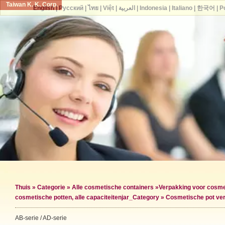
Taiwan K. K. Corp.
English
|
Русский
|
ไทย
|
Việt
|
العربية
|
Indonesia
|
Italiano
|
한국어
|
P
Thuis
»
Categorie
»
Alle cosmetische containers
»
Verpakking voor cosme
cosmetische potten, alle capaciteiten
jar_Category »
Cosmetische pot ve
AB-serie / AD-serie