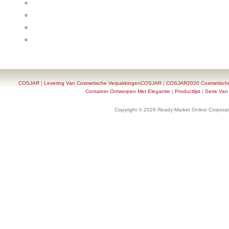
COSJAR
|
Levering Van Cosmetische VerpakkingenCOSJAR
|
COSJAR2020 Cosmetische F
Container Ontworpen Met Elegantie
|
Productlijst
|
Serie Van
Copyright © 2026 Ready-Market Online Corporat