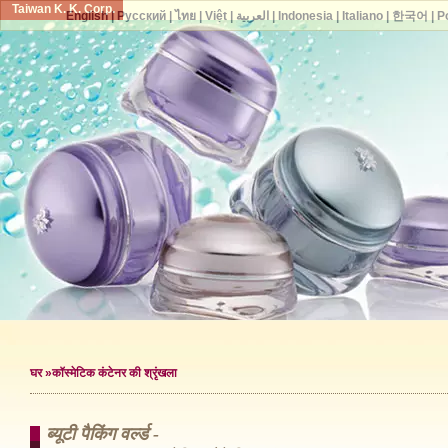
Taiwan K. K. Corp.
English
|
Русский
|
ไทย
|
Việt
|
العربية
|
Indonesia
|
Italiano
|
한국어
|
P
घर
»कॉस्मेटिक कंटेनर की श्रृंखला
ब्यूटी पैकिंग वर्ल्ड -