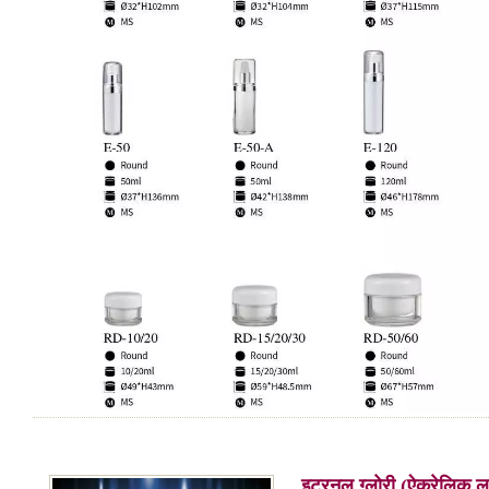
इटरनल ग्लोरी (ऐक्रेलिक लक