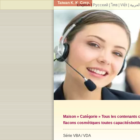
Taiwan K. K. Corp.
English
|
Русский
|
ไทย
|
Việt
|
لعربية
Maison
»
Catégorie
»
Tous les contenants
flacons cosmétiques toutes capacités
bott
Série VBA / VDA