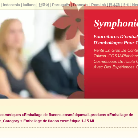
ا
|
Indonesia
|
Italiano
|
한국어
|
Português
|
Français
|
Română
|
日本語
|
हिन्दी
|
Ne
Symphonie
Fournitures D'embal
D'emballages Pour
Vente En Gros De Conten
Taiwan -COSJARfabrican
Cosmétiques De Haute Q
Avec Des Expériences 
 cosmétiques
»
Emballage de flacons cosmétiques
all-products »
Emballage de
le_Category »
Emballage de flacon cosmétique 1-15 ML