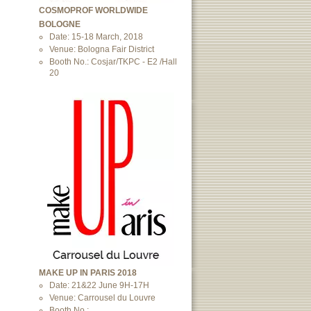
COSMOPROF WORLDWIDE
BOLOGNE
Date: 15-18 March, 2018
Venue: Bologna Fair District
Booth No.: Cosjar/TKPC - E2 /Hall
20
MAKE UP IN PARIS 2018
Date: 21&22 June 9H-17H
Venue: Carrousel du Louvre
Booth No.: