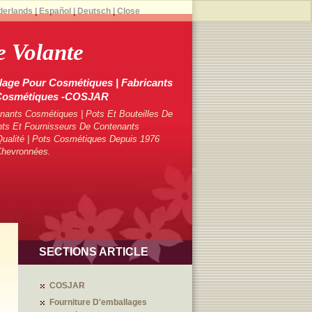
derlands
|
Español
|
Deutsch
|
Close
 Volante
lage Pour Cosmétiques | Fabricants
 Cosmétiques -COSJAR
ants Cosmétiques | Pots Et Bouteilles De
ts Et Fournisseurs De Contenants
ualité | Pots Cosmétiques Depuis 1976
Chevronnées.
SECTIONS ARTICLE
COSJAR
Fourniture D'emballages