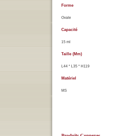
Forme
Ovale
Capacité
15 ml
Taille (mm)
L44 * L35 * H119
Matériel
MS
Produits Connexes