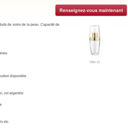
Renseignez-vous maintenant
duits de soins de la peau. Capacité de
ommes.
VBA-15
bution disponible.
c, col argent/or.
e.
s etc.