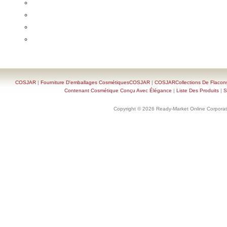
COSJAR
|
Fourniture D'emballages CosmétiquesCOSJAR
|
COSJARCollections De Flacon
Contenant Cosmétique Conçu Avec Élégance
|
Liste Des Produits
|
S
Copyright © 2026 Ready-Market Online Corporat