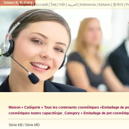
Taiwan K. K. Corp.
English
|
Русский
|
ไทย
|
Việt
|
العربية
|
Indonesia
|
Italiano
|
한국어
|
P
Maison
»
Catégorie
»
Tous les contenants cosmétiques
»
Emballage de po
cosmétiques toutes capacités
jar_Category »
Emballage de pot cosmétiq
Série KB / Série MD