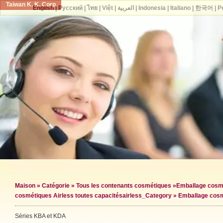
Taiwan K. K. Corp.
English
|
Русский
|
ไทย
|
Việt
|
العربية
|
Indonesia
|
Italiano
|
한국어
|
P
Maison
»
Catégorie
»
Tous les contenants cosmétiques
»
Emballage cosmé
cosmétiques Airless toutes capacités
airless_Category »
Emballage cosm
Séries KBA et KDA