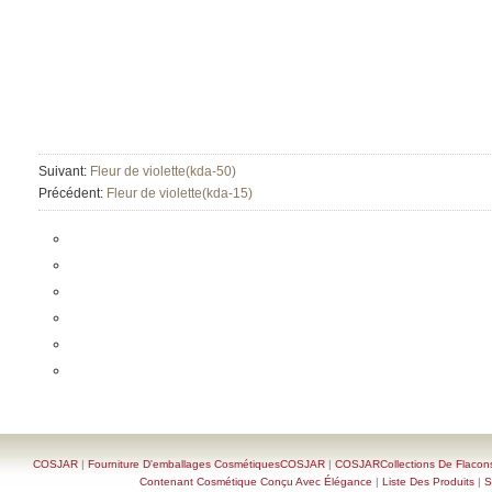
Suivant:
Fleur de violette(kda-50)
Précédent:
Fleur de violette(kda-15)
COSJAR
|
Fourniture D'emballages CosmétiquesCOSJAR
|
COSJARCollections De Flacon
Contenant Cosmétique Conçu Avec Élégance
|
Liste Des Produits
|
S