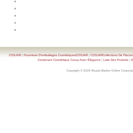
COSJAR
|
Fourniture D'emballages CosmétiquesCOSJAR
|
COSJARCollections De Flacon
Contenant Cosmétique Conçu Avec Élégance
|
Liste Des Produits
|
S
Copyright © 2026 Ready-Market Online Corporat