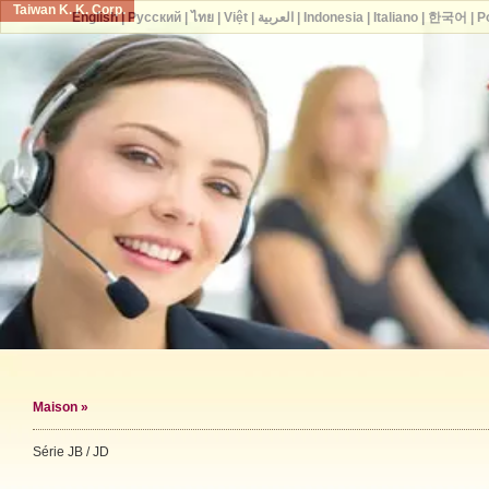
Taiwan K. K. Corp.
English
|
Русский
|
ไทย
|
Việt
|
العربية
|
Indonesia
|
Italiano
|
한국어
|
P
Maison
»
Série JB / JD