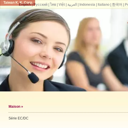
Taiwan K. K. Corp.
English
|
Русский
|
ไทย
|
Việt
|
العربية
|
Indonesia
|
Italiano
|
한국어
|
P
Maison
»
Série EC/DC