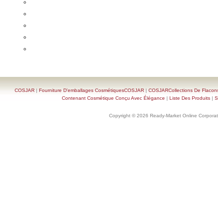
COSJAR
|
Fourniture D'emballages CosmétiquesCOSJAR
|
COSJARCollections De Flacon
Contenant Cosmétique Conçu Avec Élégance
|
Liste Des Produits
|
S
Copyright © 2026 Ready-Market Online Corporat