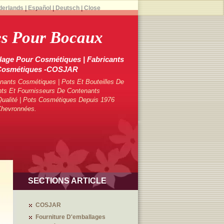
derlands
|
Español
|
Deutsch
|
Close
es Pour Bocaux
lage Pour Cosmétiques | Fabricants
 Cosmétiques -COSJAR
ants Cosmétiques | Pots Et Bouteilles De
ts Et Fournisseurs De Contenants
ualité | Pots Cosmétiques Depuis 1976
Chevronnées.
SECTIONS ARTICLE
COSJAR
Fourniture D'emballages