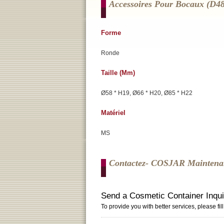
Accessoires Pour Bocaux (d4
Forme
Ronde
Taille (mm)
Ø58 * H19, Ø66 * H20, Ø85 * H22
Matériel
MS
Contactez- COSJAR Maintena