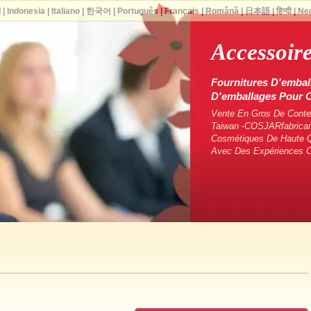
ا
|
Indonesia
|
Italiano
|
한국어
|
Português
|
Français
|
Română
|
日本語
|
हिन्दी
|
Ne
Accessoir
Fournitures D'embal
D'emballages Pour
Vente En Gros De Conten
Taiwan -COSJARfabrican
Cosmétiques De Haute Q
Avec Des Expériences 