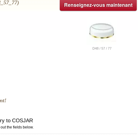
8_57_77)
Renseignez-vous maintenant
D48 / 57 / 77
nt!