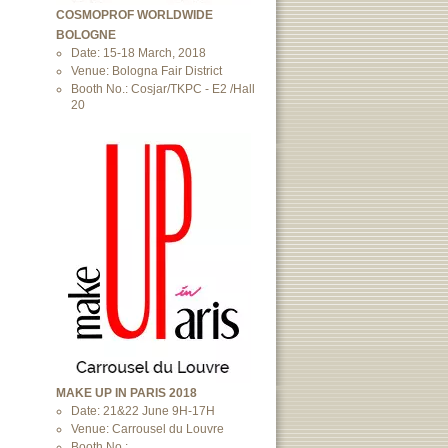
COSMOPROF WORLDWIDE
BOLOGNE
Date: 15-18 March, 2018
Venue: Bologna Fair District
Booth No.: Cosjar/TKPC - E2 /Hall
20
MAKE UP IN PARIS 2018
Date: 21&22 June 9H-17H
Venue: Carrousel du Louvre
Booth No.: