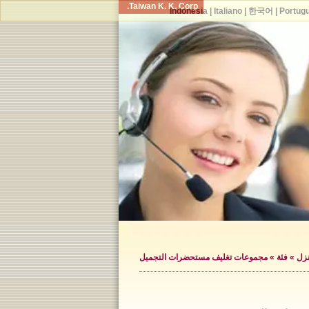
Taiwan K. K. Corp.
Indonesia
|
Italiano
|
한국어
|
Portug
زل
»
فئة
»
مجموعات تغليف مستحضرات التجميل