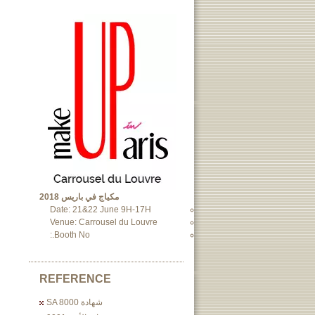
مكياج في باريس 2018
Date: 21&22 June 9H-17H
Venue: Carrousel du Louvre
Booth No.:
REFERENCE
شهادة SA 8000