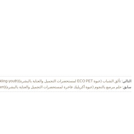
التالي:
تألق الشباب (عبوة ECO PET لمستحضرات التجميل والعناية بالبشرة)(sparkling-youth)
سابق:
حلم مرصع بالنجوم (عبوة أكريليك فاخرة لمستحضرات التجميل والعناية بالبشرة)(starry-dream)