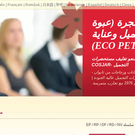
uês
|
Français
|
Română
|
日本語
|
हिन्दी
|
Nederlands
|
Español
|
Deutsch
|
Close
|
جرة (عبوة
ل وعناية
صنعو تغليف مستحضرات
التجميل -COSJAR
نات وزجاجات من تايوان -
ات التجميل عالية الجودة |
ة.
من
سلسلة EP / RP / DF / RD / NV