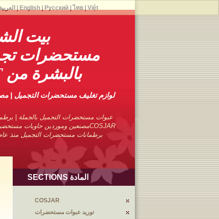
Việt
|
ไทย
|
Русский
|
English
|
العربية
بيت الش
مستحضرات تجمي
بالبشرة من ECO PET)
لوازم تغليف مستحضرات التجميل | م
عبوات مستحضرات التجميل بالجملة | برطما
COSJARمصنعين وموردين حاويات مستحضر
برطمانات مستحضرات التجميل منذ عام 1976 مع تجارب متمرس
المادة SECTIONS
COSJAR
توريد عبوات مستحضرات