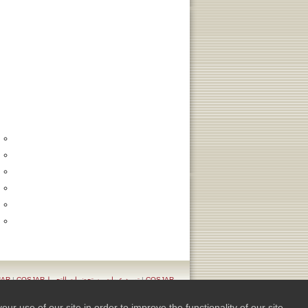
COSJAR
|
توريد عبوات مستحضرات التجميلCOSJAR
COSJARمجموعة زجاجات ومستحضرات التجميل لعام 2020
|
الم
 use of our site in order to improve the functionality of our site.