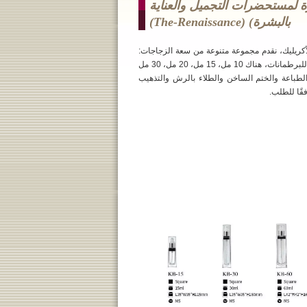
ة لمستحضرات التجميل والعناية
بالبشرة) (the-Renaissance)
كريليك، نقدم مجموعة متنوعة من سعة الزجاجات:
15 مل، 30 مل، 60 مل و120 مل. بالنسبة للبرطمانات، هناك 10 مل، 15 مل، 20 مل، 30 مل
ثل الطباعة والختم الساخن والطلاء بالرش والتذهيب
فقًا للطلب.