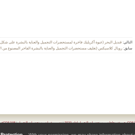
التالي:
قنديل البحر (عبوة أكريليك فاخرة لمستحضرات التجميل والعناية بالبشرة على شكل خيمة)(fish
سابق:
رويال كلاسيكس (تغليف مستحضرات التجميل والعناية بالبشرة الفاخر المصنوع من الأكريليك)(ssics
|
تصميم عبوات مستحضرات التجميل
|
COSJARفريق التصميم
نتجات
|
سلسلة من حاويات مستحضرات التجميل
|
اتصالCOSJAR
TAIWAN K.K.- COSJAR. Privacy Policy
|
 Protection
With your permission, we may share information about your