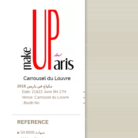
مكياج في باريس 2018
Date: 21&22 June 9H-17H
Venue: Carrousel du Louvre
Booth No.:
REFERENCE
شهادة SA 8000