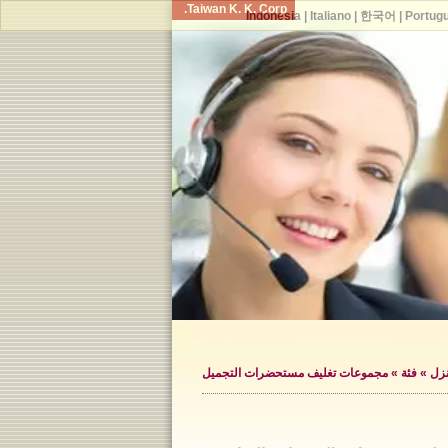
Taiwan K. K. Corp.
Indonesia
|
Italiano
|
한국어
|
Portug
زل
»
فئة
»
مجموعات تغليف مستحضرات التجميل