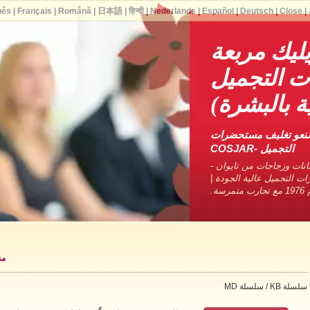
uês
|
Français
|
Română
|
日本語
|
हिन्दी
|
Nederlands
|
Español
|
Deutsch
|
Close
|
ليك مربعة
 التجميل
ية بالبشرة)
صنعو تغليف مستحضرات
التجميل -COSJAR
نات وزجاجات من تايوان -
ات التجميل عالية الجودة |
ة.
من
سلسلة KB / سلسلة MD