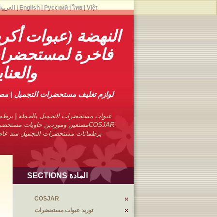
Việt
|
ไทย
|
Русский
|
English
|
العربية
النهضة (عبوات أكري
فاخرة لمستحضرات
والعنا
لوازم تغليف مستحضرات التجميل | م
عبوات مستحضرات التجميل بالجملة | برطما
COSJARمصنعين وموردين حاويات مستحضر
برطمانات مستحضرات التجميل منذ عام 1976 مع تجارب متمرس
المادة SECTIONS
COSJAR
توريد عبوات مستحضرات