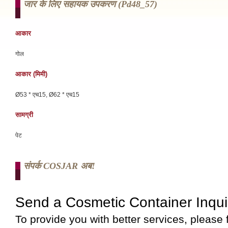
जार के लिए सहायक उपकरण (pd48_57)
आकार
गोल
आकार (मिमी)
Ø53 * एच15, Ø62 * एच15
सामग्री
पेट
संपर्क COSJAR अब!