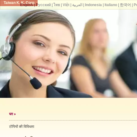
Taiwan K. K. Corp.
English
|
Русский
|
ไทย
|
Việt
|
العربية
|
Indonesia
|
Italiano
|
한국어
|
P
घर
»
टोपियों की विविधता