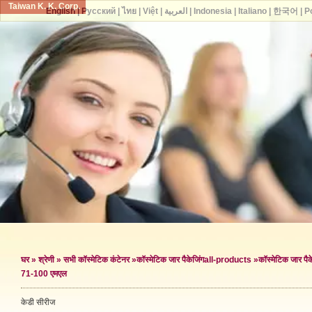
Taiwan K. K. Corp.
English
|
Русский
|
ไทย
|
Việt
|
العربية
|
Indonesia
|
Italiano
|
한국어
|
P
घर
»
श्रेणी
»
सभी कॉस्मेटिक कंटेनर
»
कॉस्मेटिक जार पैकेजिंग
all-products »
कॉस्मेटिक जार पैके
71-100 एमएल
केडी सीरीज