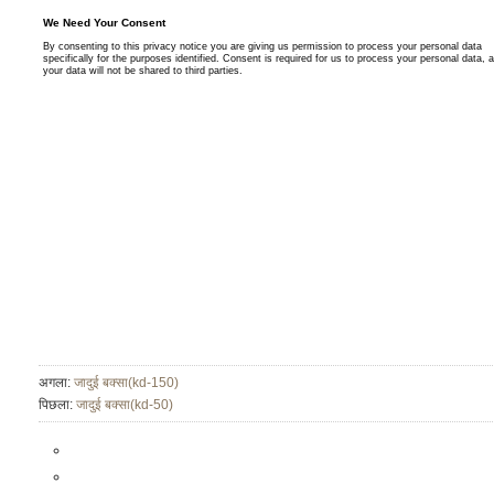
अगला:
जादुई बक्सा(kd-150)
पिछला:
जादुई बक्सा(kd-50)