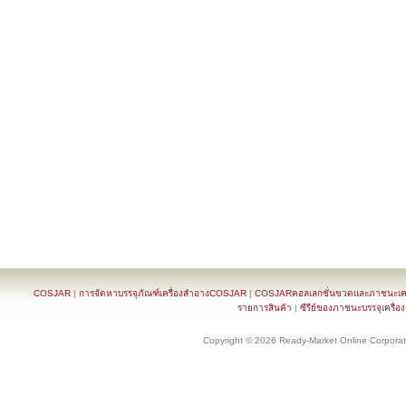
COSJAR
|
การจัดหาบรรจุภัณฑ์เครื่องสำอางCOSJAR
|
COSJARคอลเลกชั่นขวดและภาชนะเครื
รายการสินค้า
|
ซีรีย์ของภาชนะบรรจุเครื่อ
Copyright © 2026 Ready-Market Online Corporat