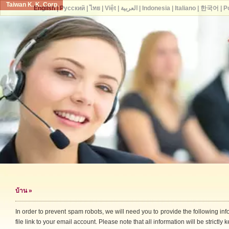
Taiwan K. K. Corp.
English
|
Русский
|
ไทย
|
Việt
|
العربية
|
Indonesia
|
Italiano
|
한국어
|
P
บ้าน
»
In order to prevent spam robots, we will need you to provide the following i
file link to your email account. Please note that all information will be strictly k