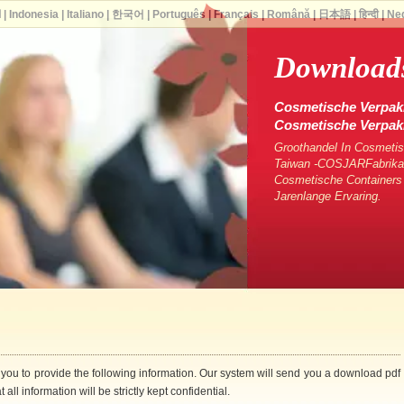
ا
|
Indonesia
|
Italiano
|
한국어
|
Português
|
Français
|
Română
|
日本語
|
हिन्दी
|
Ne
Downloads
Cosmetische Verpakk
Cosmetische Verpa
Groothandel In Cosmetis
Taiwan -COSJARFabrikan
Cosmetische Containers
Jarenlange Ervaring.
 you to provide the following information. Our system will send you a download pdf
 all information will be strictly kept confidential.