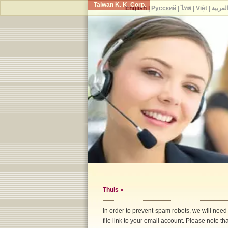
Taiwan K. K. Corp.
English
|
Русский
|
ไทย
|
Việt
|
لعربية
Thuis
»
In order to prevent spam robots, we will need
file link to your email account. Please note that