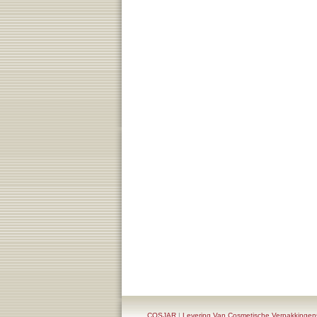
COSJAR
|
Levering Van Cosmetische Verpakking