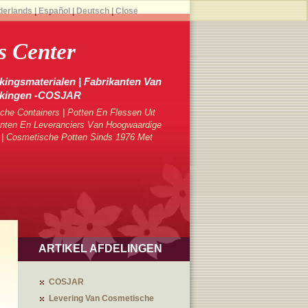
derlands
|
Español
|
Deutsch
|
Close
 Center
ingsmaterialen | Fabrikanten Van
kkingen -COSJAR
che Containers | Potten En Flessen Uit
ten En Leveranciers Van Hoogwaardige
 | Cosmetische Potten Sinds 1976 Met
ARTIKEL AFDELINGEN
COSJAR
Levering Van Cosmetische