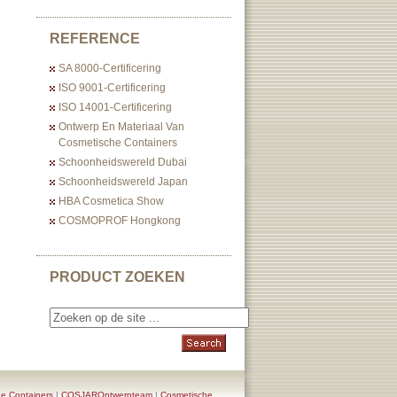
REFERENCE
SA 8000-Certificering
ISO 9001-Certificering
ISO 14001-Certificering
Ontwerp En Materiaal Van
Cosmetische Containers
Schoonheidswereld Dubai
Schoonheidswereld Japan
HBA Cosmetica Show
COSMOPROF Hongkong
PRODUCT ZOEKEN
e Containers
|
COSJAROntwerpteam
|
Cosmetische