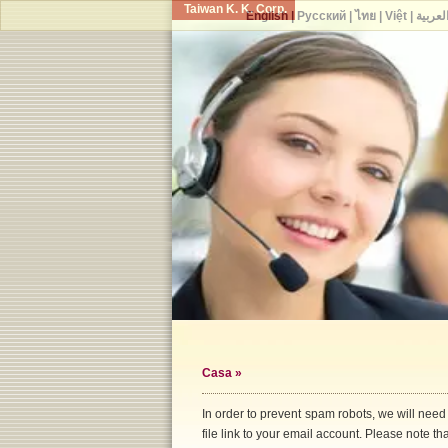
Taiwan K. K. Corp.
English
|
Русский
|
ไทย
|
Việt
|
لعربية
Casa
»
In order to prevent spam robots, we will need
file link to your email account. Please note that