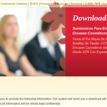
ا
|
Indonesia
|
Italiano
|
한국어
|
Português
|
Français
|
Română
|
日本語
|
हिन्दी
|
Ne
Downloads
Suministros Para En
Envases Cosmético
Venta Al Por Mayor De 
Botellas De Taiwán -CO
Envases Cosméticos De 
Desde 1976 Con Experie
 you to provide the following information. Our system will send you a download pdf
 all information will be strictly kept confidential.