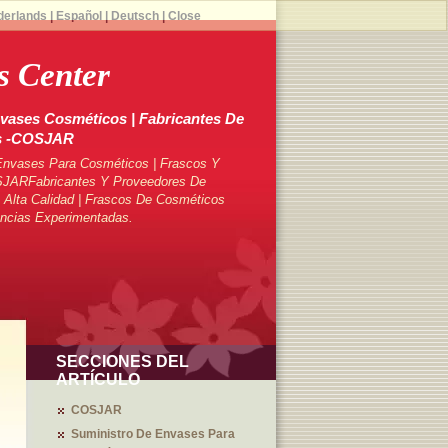
derlands
|
Español
|
Deutsch
|
Close
 Center
vases Cosméticos | Fabricantes De
s -COSJAR
Envases Para Cosméticos | Frascos Y
SJARFabricantes Y Proveedores De
Alta Calidad | Frascos De Cosméticos
ncias Experimentadas.
SECCIONES DEL
ARTÍCULO
COSJAR
Suministro De Envases Para